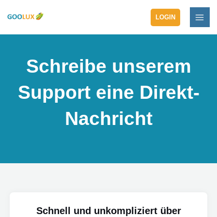
Zum
MAI
Inhalt
LOGIN
ME
springen
Schreibe unserem
Support eine Direkt-
Nachricht
Schnell und unkompliziert über