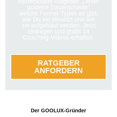
kostenlosem Ratgeber „Deine
goldene Dauerschleife“
welche Funnel-Typen es gibt,
wie Du sie einsetzt und wie
sie aufgebaut werden. Jetzt
eintragen und gratis 14
Coaching-Videos erhalten.
RATGEBER
ANFORDERN
Der GOOLUX-Gründer