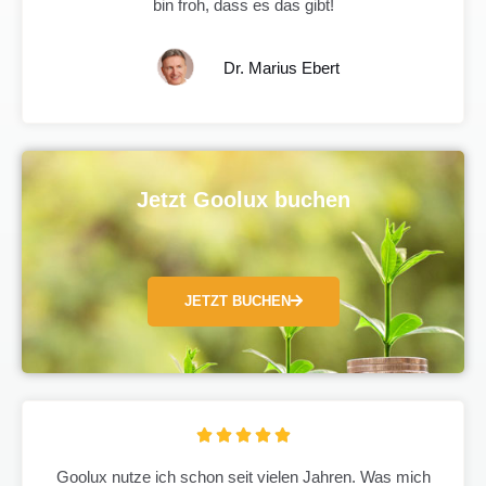
bin froh, dass es das gibt!
i
t
5
Dr. Marius Ebert
v
o
n
5
Jetzt Goolux buchen
JETZT BUCHEN
B





e
Goolux nutze ich schon seit vielen Jahren. Was mich
w