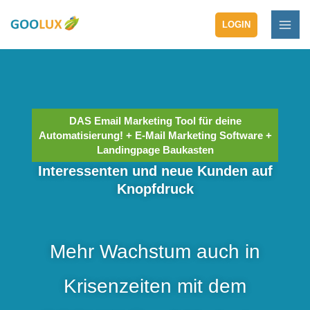
Zum
MAI
Inhalt
LOGIN
ME
springen
DAS Email Marketing Tool für deine
Automatisierung! + E-Mail Marketing Software +
Landingpage Baukasten
Interessenten und neue Kunden auf
Knopfdruck​
Mehr Wachstum auch in
Krisenzeiten mit dem