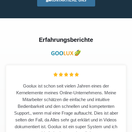
KONTAKTIERE UNS
Erfahrungsberichte
B





e
Goolux ist schon seit vielen Jahren eines der
w
Kernelemente meines Online-Unternehmens. Meine
e
Mitarbeiter schätzen die einfache und intuitive
r
Bedienbarkeit und den schnellen und kompetenten
t
Support., wenn mal eine Frage auftaucht. Dies ist aber
e
selten der Fall, da Alles sehr gut erklärt und in Videos
t
dokumentiert ist. Goolux ist ein super System und ich
m