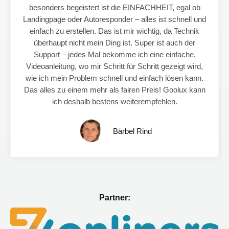
besonders begeistert ist die EINFACHHEIT, egal ob
e
Landingpage oder Autoresponder – alles ist schnell und
r
einfach zu erstellen. Das ist mir wichtig, da Technik
t
überhaupt nicht mein Ding ist. Super ist auch der
e
Support – jedes Mal bekomme ich eine einfache,
t
Videoanleitung, wo mir Schritt für Schritt gezeigt wird,
m
wie ich mein Problem schnell und einfach lösen kann.
i
Das alles zu einem mehr als fairen Preis! Goolux kann
t
ich deshalb bestens weiterempfehlen.
5
v
o
Bärbel Rind
n
5
Partner: