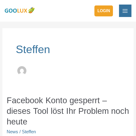
Zum
MAI
Inhalt
LOGIN
ME
springen
Post
pagination
Steffen
Facebook
Facebook Konto gesperrt –
Konto
dieses Tool löst Ihr Problem noch
gesperrt
–
heute
dieses
News
/
Steffen
Tool