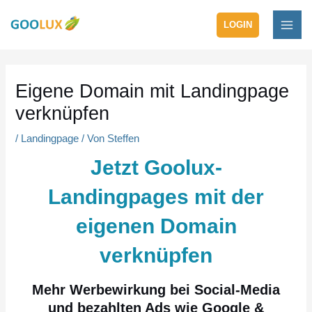
Zum
MAI
Inhalt
LOGIN
ME
springen
Post
navigation
Eigene Domain mit Landingpage
verknüpfen
/
Landingpage
/ Von
Steffen
Jetzt Goolux-
Landingpages mit der
eigenen Domain
verknüpfen
Mehr Werbewirkung bei Social-Media
und bezahlten Ads wie Google &